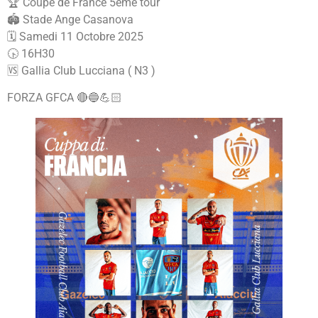
🏆 Coupe de France 5ème tour
🏟️ Stade Ange Casanova
🗓️ Samedi 11 Octobre 2025
🕟 16H30
🆚 Gallia Club Lucciana ( N3 )
FORZA GFCA 🔴🔵💪🏻