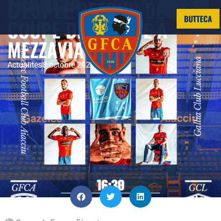
C’EST LE RETOUR DE LA
BUTTECA
COUPE DE FRANCE À
MEZZAVIA 🏆⚽️
Actualités
8 octobre 2025